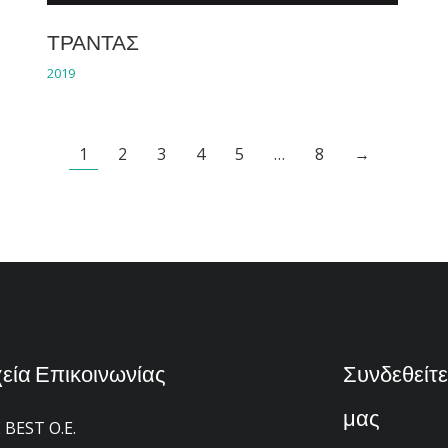
ΤΡΑΝΤΑΣ
2019
1
2
3
4
5
…
8
→
χεία Επικοινωνίας
Συνδεθείτε
μας
 BEST Ο.Ε.