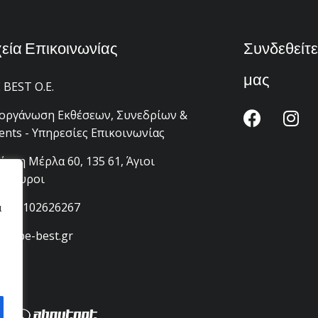
χεία Επικοινωνίας
Συνδεθείτε
μας
 BEST Ο.Ε.
οργάνωση Εκθέσεων, Συνεδρίων &
ents - Υπηρεσίες Επικοινωνίας
άννη Μέρλα 60, 135 61, Άγιοι
άργυροι
30) 2102626267
α
fo@be-best.gr
ent