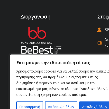
Διοργάνωση
Στοι
BE
Δι
Ev
Ιω
Αν
Εκτιμούμε την ιδιωτικότητά σας
(+
Χρησιμοποιούμε cookies για να βελτιώσουμε την εμπειρί
περιήγησής σας, να προβάλλουμε εξατομικευμένες
in
διαφημίσεις ή περιεχόμενο και να αναλύουμε την
επισκεψιμότητά μας. Κάνοντας κλικ στο "Αποδοχή όλων",
συναινείτε στη χρήση των cookies από εμάς.
Προσαρμογή
Απόρριψη όλων
Αποδοχή όλων
© 2026 AutoTecExpo . All Rights Reserved. | Web Developm