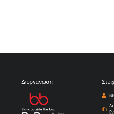
Διοργάνωση
Στοι
BE
Δι
Ev