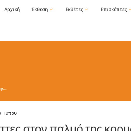
Αρχική
Έκθεση
Εκθέτες
Επισκέπτες
της…
α Τύπου
πτες στον παλμό της κορ