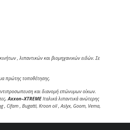
νήτων , λιπαντικών και βιομηχανικών ειδών. Σε
υμα πρώτης τοποθέτησης.
αντιπρ
o
σωπευση και διανομή επώνυμων οίκων.
πες
.
Axxon
–
XTREME
Ιταλικά λιπαντικά ανώτερης
ng
,
Cifam
,
Bugatti
,
Kroon
oil
,
Aslyx
,
Goom
,
Vema
,