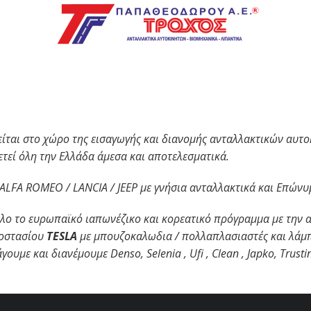
ι στο χώρο της εισαγωγής και διανομής ανταλλακτικών αυτοκι
τεί όλη την Ελλάδα άμεσα και αποτελεσματικά.
ALFA
ROMEO
/
LANCIA
/
JEEP
με γνήσια ανταλλακτικά και Επών
ε όλο το ευρωπαϊκό ιαπωνέζικο και κορεατικό πρόγραμμα με την 
γοστασίου
TESLA
με μπουζοκαλωδια / πολλαπλασιαστές και λάμ
σάγουμε και διανέμουμε
Denso
,
Selenia
,
Ufi
,
Clean
,
Japko
,
Trusti