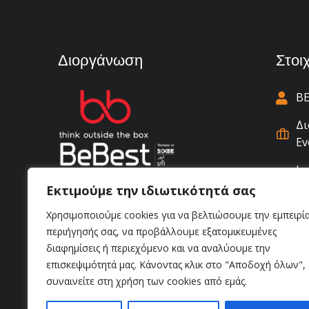
Διοργάνωση
Στοι
BE
Δι
Ev
Ιω
Αν
Εκτιμούμε την ιδιωτικότητά σας
(+
Χρησιμοποιούμε cookies για να βελτιώσουμε την εμπειρί
περιήγησής σας, να προβάλλουμε εξατομικευμένες
in
διαφημίσεις ή περιεχόμενο και να αναλύουμε την
επισκεψιμότητά μας. Κάνοντας κλικ στο "Αποδοχή όλων",
συναινείτε στη χρήση των cookies από εμάς.