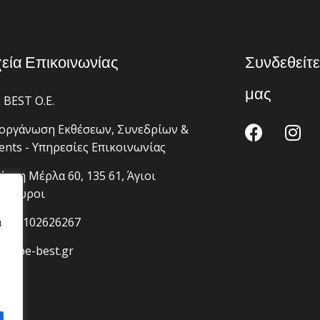
χεία Επικοινωνίας
Συνδεθείτε
μας
 BEST Ο.Ε.
οργάνωση Εκθέσεων, Συνεδρίων &
ents - Υπηρεσίες Επικοινωνίας
άννη Μέρλα 60, 135 61, Άγιοι
άργυροι
30) 2102626267
α
fo@be-best.gr